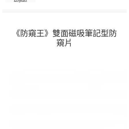
《防窺王》雙面磁吸筆記型防
窺片