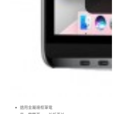
適用金屬邊框筆電