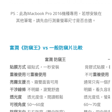
PS：此為Macbook Pro 2016機種專用，若想安裝在
其他筆電，請先自行測量螢幕尺寸是否合適。
富潤《防窺王》vs 一般防窺片比較
富潤 防窺王
一
貼膜方式
磁貼式，一秒安裝
背膠式貼膜，
重複使用
可
重複使用
不可
重複使用
亮霧支援
亮、霧雙面皆可用
通常只有一個亮
干涉線條
不明顯，瀏覽舒適
明顯，看久容易
透光度
透光度佳，閱讀輕鬆
透光度低，螢幕
可視角度
50～60度
60～70度