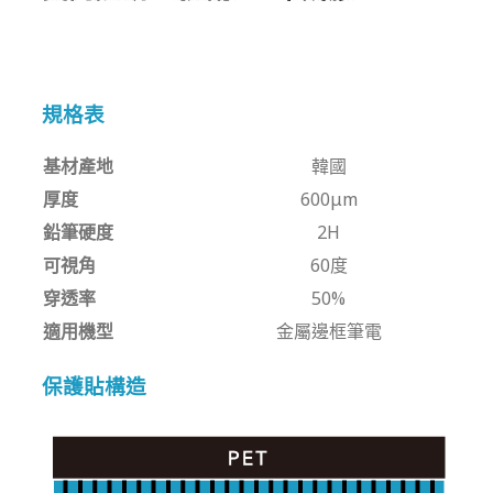
規格表
基材產地
韓國
厚度
600μm
鉛筆硬度
2H
可視角
60度
穿透率
50%
適用機型
金屬邊框筆電
保護貼構造