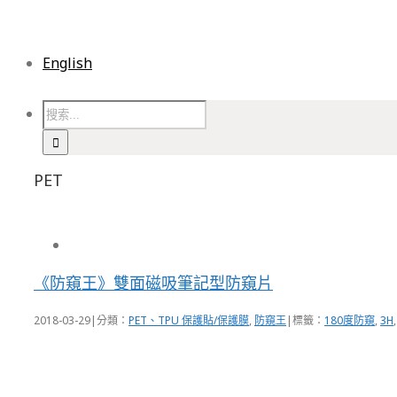
English
PET
《防窺王》雙面磁吸筆記型防窺片
2018-03-29
|
分類：
PET、TPU 保護貼/保護膜
,
防窺王
|
標籤：
180度防窺
,
3H