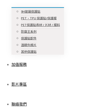
9H玻璃保護貼
PET、TPU 保護貼/保護膜
PET保護貼卷材 / 片材 / 膜料
防窺王系列
保護貼配件
酒精包棉片
其他保護貼
加值服務
影片專區
聯絡我們