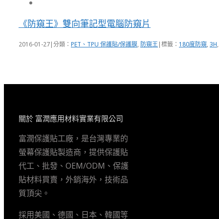
《防窺王》雙向筆記型電腦防窺片
2016-01-27
|
分類：
PET、TPU 保護貼/保護膜
,
防窺王
|
標籤：
180度防窺
,
3H
關於 富潤應用材料實業有限公司
富潤保護貼工廠，是台灣專業的
螢幕保護貼製造商，提供保護貼
代工、批發、OEM/ODM、保護
貼材料買賣，外銷海外，技術品
質頂尖。
採用美國、德國、日本、韓國等