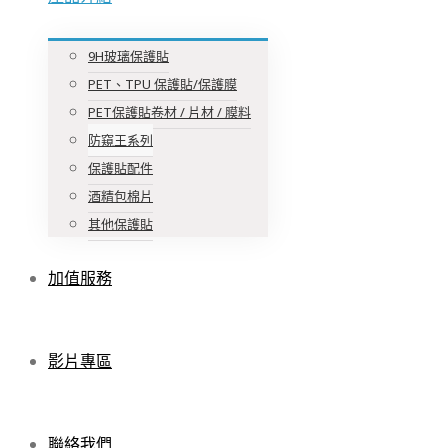
9H玻璃保護貼
PET、TPU 保護貼/保護膜
PET保護貼卷材 / 片材 / 膜料
防窺王系列
保護貼配件
酒精包棉片
其他保護貼
加值服務
影片專區
聯絡我們