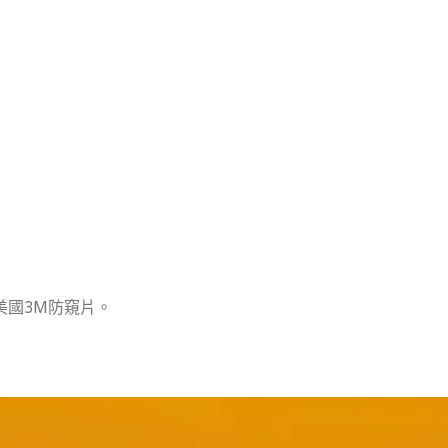
美國3M防窺片。