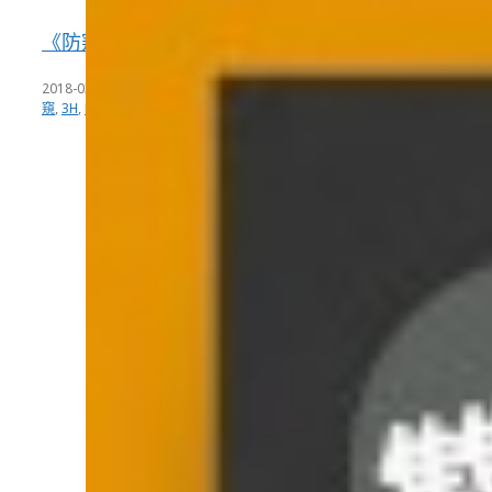
《防窺王》雙面磁吸筆記型防窺片
2018-03-29
|
分類：
PET、TPU 保護貼/保護膜
,
防窺王
|
標籤：
180度防
窺
,
3H
,
PET
,
防窺保護貼
,
防窺片
,
雙向防窺
|