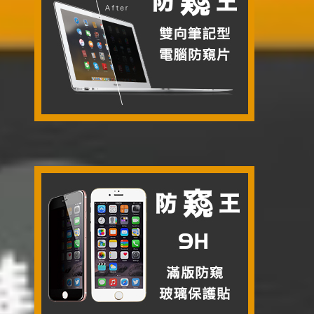
《防窺王》雙向筆記型電腦防窺片
2016-01-27
|
分類：
PET、TPU 保護貼/保護膜
,
防窺王
|
標籤：
180度防
窺
,
3H
,
PET
,
防窺保護貼
,
防窺片
,
雙向防窺
|


《防窺王》滿版防窺玻璃保護貼 JG-
PR（0.21mm）
2016-01-15
|
分類：
9H玻璃保護貼
,
防窺王
|
標籤：
180度防窺
,
9H
,
德國
玻璃
,
滿版玻璃
,
防窺保護貼
,
防窺片
,
防窺王
,
防窺玻璃
,
雙向防窺
|