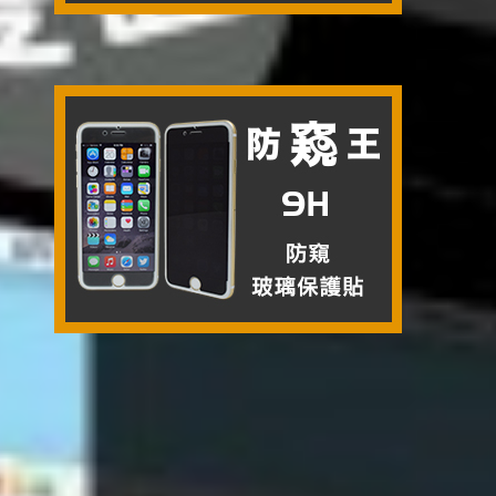


《防窺王》防窺玻璃保護貼 JG-PR（0.21mm）
2015-09-16
|
分類：
9H玻璃保護貼
,
產品介紹
,
防窺王
|
標籤：
180度防
窺
,
9H
,
德國玻璃
,
防窺保護貼
,
防窺片
,
防窺王
,
防窺玻璃
,
雙向防窺
|