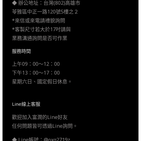
◆ 辦公地址：台灣(802)高雄市
苓雅區中正一路120號5樓之２
*來信或來電請禮貌詢問
*客製尺寸若大於17吋請與
業務溝通詢問是否可作業
服務時間
上午09：00～12：00
下午13：00～17：00
星期六日、國定假日休息。
Line線上客服
歡迎加入富潤的Line好友
任何問題皆可透過Line詢問。
◆ Line帳號：@oxg2719z