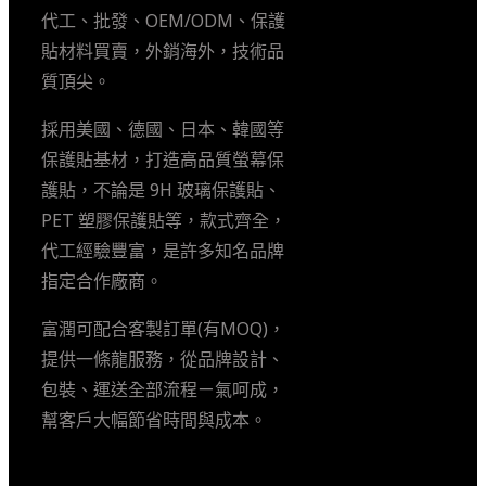
代工、批發、OEM/ODM、保護
貼材料買賣，外銷海外，技術品
質頂尖。
採用美國、德國、日本、韓國等
保護貼基材，打造高品質螢幕保
護貼，不論是 9H 玻璃保護貼、
PET 塑膠保護貼等，款式齊全，
代工經驗豐富，是許多知名品牌
指定合作廠商。
富潤可配合客製訂單(有MOQ)，
提供一條龍服務，從品牌設計、
包裝、運送全部流程ㄧ氣呵成，
幫客戶大幅節省時間與成本。