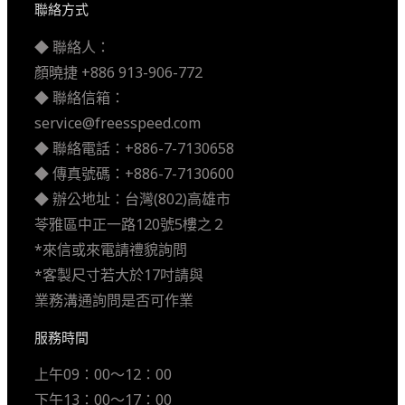
聯絡方式
◆ 聯絡人：
顏曉捷 +886 913-906-772
◆ 聯絡信箱：
service@freesspeed.com
◆ 聯絡電話：+886-7-7130658
◆ 傳真號碼：+886-7-7130600
◆ 辦公地址：台灣(802)高雄市
苓雅區中正一路120號5樓之２
*來信或來電請禮貌詢問
*客製尺寸若大於17吋請與
業務溝通詢問是否可作業
服務時間
上午09：00～12：00
下午13：00～17：00