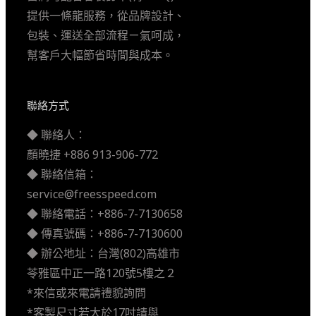
提供一條龍服務，從品牌設計、
包裝、運送全部流程ㄧ氣呵成，
幫客戶大幅節省時間與成本。
聯絡方式
◆ 聯絡人：
顏曉捷 +886 913-906-772
◆ 聯絡信箱：
service@freesspeed.com
◆ 聯絡電話：+886-7-7130658
◆ 傳真號碼：+886-7-7130600
◆ 辦公地址：台灣(802)高雄市
苓雅區中正一路120號5樓之２
*來信或來電請禮貌詢問
*客製尺寸若大於17吋請與