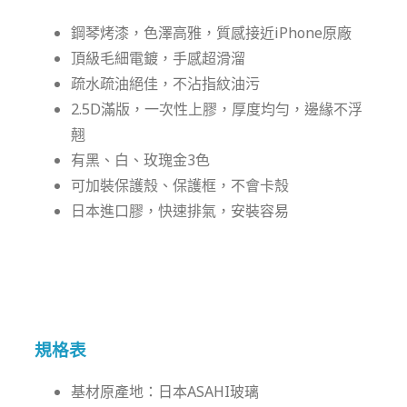
鋼琴烤漆，色澤高雅，質感接近iPhone原廠
頂級毛細電鍍，手感超滑溜
疏水疏油絕佳，不沾指紋油污
2.5D滿版，一次性上膠，厚度均勻，邊緣不浮
翹
有黑、白、玫瑰金3色
可加裝保護殼、保護框，不會卡殼
日本進口膠，快速排氣，安裝容易
規格表
基材原產地：日本ASAHI玻璃