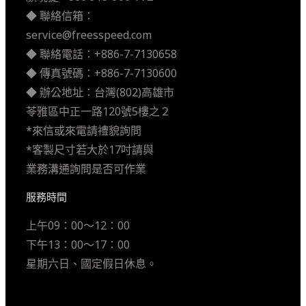
◆ 聯絡信箱：
service@freesspeed.com
◆ 聯絡電話：+886-7-7130658
◆ 傳真號碼：+886-7-7130600
◆ 辦公地址：台灣(802)高雄市
苓雅區中正一路120號5樓之２
*來信或來電請禮貌詢問
*客製尺寸若大於17吋請與
業務溝通詢問是否可作業
服務時間
上午09：00～12：00
下午13：00～17：00
星期六日、國定假日休息。