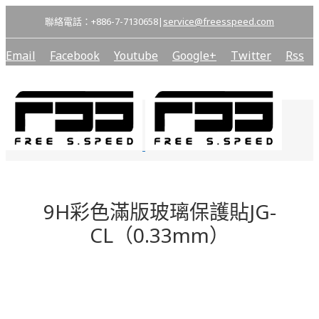
聯絡電話：+886-7-7130658
|
service@freesspeed.com
Email
Facebook
Youtube
Google+
Twitter
Rss
9H彩色滿版玻璃保護貼JG-
CL（0.33mm）