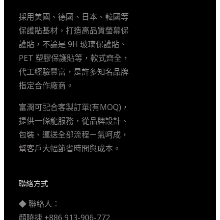
採用美國、德國、日本、韓國等
保護貼基材，打造高品質螢幕保
護貼，不論是 9H 玻璃保護貼、
PET 塑膠保護貼等，款式齊全，
代工經驗豐富，是許多知名品牌
指定合作廠商。
富潤可配合客製訂單(有MOQ)，
提供一條龍服務，從品牌設計、
包裝、運送全部流程ㄧ氣呵成，
幫客戶大幅節省時間與成本。
聯絡方式
◆ 聯絡人：
顏曉捷 +886 913-906-772