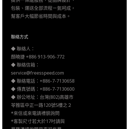
包裝、運送全部流程ㄧ氣呵成，
幫客戶大幅節省時間與成本。
聯絡方式
◆ 聯絡人：
顏曉捷 +886 913-906-772
◆ 聯絡信箱：
service@freesspeed.com
◆ 聯絡電話：+886-7-7130658
◆ 傳真號碼：+886-7-7130600
◆ 辦公地址：台灣(802)高雄市
苓雅區中正一路120號5樓之２
*來信或來電請禮貌詢問
*客製尺寸若大於17吋請與